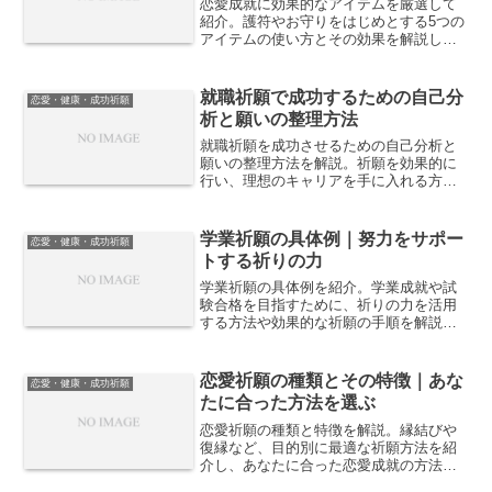
恋愛成就に効果的なアイテムを厳選して
紹介。護符やお守りをはじめとする5つの
アイテムの使い方とその効果を解説しま
す。
就職祈願で成功するための自己分
恋愛・健康・成功祈願
析と願いの整理方法
就職祈願を成功させるための自己分析と
願いの整理方法を解説。祈願を効果的に
行い、理想のキャリアを手に入れる方法
を学びましょう。
学業祈願の具体例｜努力をサポー
恋愛・健康・成功祈願
トする祈りの力
学業祈願の具体例を紹介。学業成就や試
験合格を目指すために、祈りの力を活用
する方法や効果的な祈願の手順を解説し
ます。
恋愛祈願の種類とその特徴｜あな
恋愛・健康・成功祈願
たに合った方法を選ぶ
恋愛祈願の種類と特徴を解説。縁結びや
復縁など、目的別に最適な祈願方法を紹
介し、あなたに合った恋愛成就の方法を
見つける手助けをします。